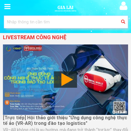
LIVESTREAM CÔNG NGHỆ
: 13:00
[Trực tiếp] Hội thảo giới thiệu "Ứng dụng công nghệ thực
tế ảo (VR-AR) trong đào tạo logistics"
VR–AR không chỉ là xu hướng, mà đang trở thành “trợ lực” thay đổi