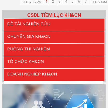
Trang trước
1
2
3
4
5
6
7
Trang sau
CSDL TIỀM LỰC KH&CN
ĐỀ TÀI NGHIÊN CỨU
CHUYÊN GIA KH&CN
PHÒNG THÍ NGHIỆM
TỔ CHỨC KH&CN
DOANH NGHIỆP KH&CN