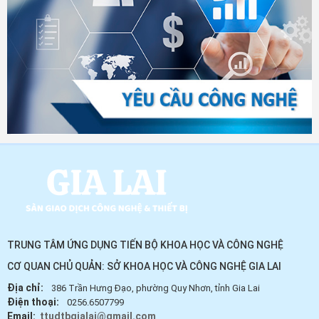
s
TRUNG TÂM ỨNG DỤNG TIẾN BỘ KHOA HỌC VÀ CÔNG NGHỆ
CƠ QUAN CHỦ QUẢN: SỞ KHOA HỌC VÀ CÔNG NGHỆ GIA LAI
Địa chỉ:
386 Trần Hưng Đạo, phường Quy Nhơn, tỉnh Gia Lai
Điện thoại:
0256.6507799
Email:
ttudtbgialai@gmail.com