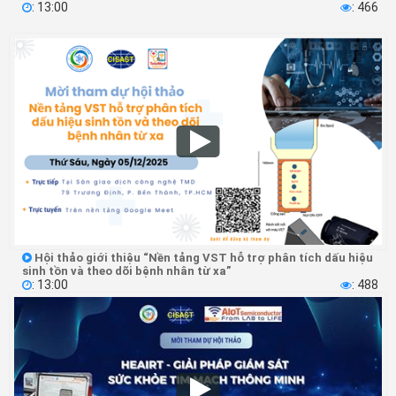
: 13:00
: 466


Hội thảo giới thiệu “Nền tảng VST hỗ trợ phân tích dấu hiệu

sinh tồn và theo dõi bệnh nhân từ xa”
: 13:00
: 488

