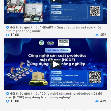
Hội thảo giới thiệu "HEAiRT - Giải pháp giám sát sức khỏe

tim mạch thông minh"
: 13:00
: 452


Hội thảo giới thiệu "Công nghệ sản xuất probiotics mật độ

cao (HCDF) ứng dụng trong nông nghiệp"
: 13:00
: 439

