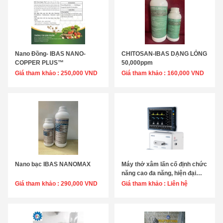
Nano Đồng- IBAS NANO-
CHITOSAN-IBAS DẠNG LỎNG
Chọn sản phẩm
Chọn sản phẩm
COPPER PLUS™
50,000ppm
Giá tham khảo :
250,000 VND
☆☆☆☆☆
Giá tham khảo :
160,000 VND
☆☆
Nano bạc IBAS NANOMAX
Máy thở xâm lấn cố định chức
Chọn sản phẩm
Chọn sản phẩm
năng cao đa năng, hiện đại
Mekics MV2000 EVO5
Giá tham khảo :
290,000 VND
☆☆☆☆☆
Giá tham khảo :
Liên hệ