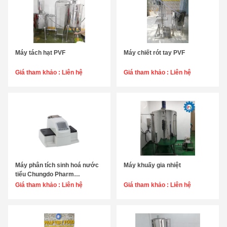
Máy tách hạt PVF
Máy chiết rót tay PVF
Chọn sản phẩm
Chọn sản phẩm
Giá tham khảo :
Liên hệ
Giá tham khảo :
Liên hệ
Máy phân tích sinh hoá nước
Máy khuấy gia nhiệt
Chọn sản phẩm
Chọn sản phẩm
tiểu Chungdo Pharm
ANYSCAN 300
Giá tham khảo :
Liên hệ
☆☆☆☆☆
Giá tham khảo :
Liên hệ