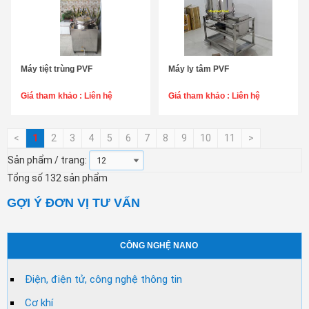
Máy tiệt trùng PVF
Máy ly tâm PVF
Chọn sản phẩm
Chọn sản phẩm
Giá tham khảo :
Liên hệ
Giá tham khảo :
Liên hệ
<
1
2
3
4
5
6
7
8
9
10
11
>
Sản phẩm / trang:
Tổng số 132 sản phẩm
GỢI Ý ĐƠN VỊ TƯ VẤN
CÔNG NGHỆ NANO
Điện, điện tử, công nghệ thông tin
Cơ khí