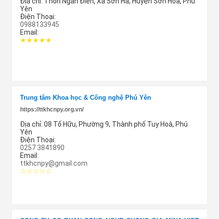
Địa chỉ:
Thôn Ngân Điền, Xã Sơn Hà, Huyện Sơn Hòa, Phú
Yên
Điện Thoại:
0988133945
Email:
★★★★★
Thêm cung ứng
Trung tâm Khoa học & Công nghệ Phú Yên
https://ttkhcnpy.org.vn/
Địa chỉ:
08 Tố Hữu, Phường 9, Thành phố Tuy Hoà, Phú
Yên
Điện Thoại:
0257 3841890
Email:
ttkhcnpy@gmail.com
☆☆☆☆☆
Thêm cung ứng