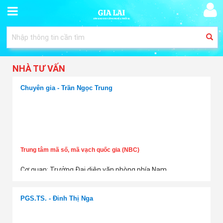
NHÀ TƯ VẤN
Chuyên gia - Trần Ngọc Trung
Trung tâm mã số, mã vạch quốc gia (NBC)
Cơ quan: Trưởng Đại diện văn phòng phía Nam
Điện thoại:
Thông tin ẩn
Thêm tư vấn
Email:
Thông tin ẩn
PGS.TS. - Đinh Thị Nga
☆☆☆☆☆