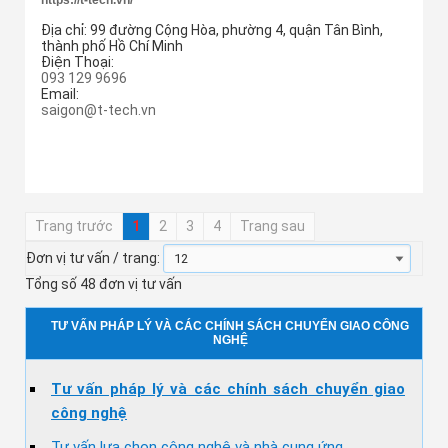
Địa chỉ:
99 đường Cộng Hòa, phường 4, quận Tân Bình,
thành phố Hồ Chí Minh
Điện Thoại:
093 129 9696
Email:
saigon@t-tech.vn
Thêm cung ứng
Trang trước
1
2
3
4
Trang sau
Đơn vị tư vấn / trang:
Tổng số 48 đơn vị tư vấn
TƯ VẤN PHÁP LÝ VÀ CÁC CHÍNH SÁCH CHUYỂN GIAO CÔNG
NGHỆ
Tư vấn pháp lý và các chính sách chuyển giao
công nghệ
Tư vấn lựa chọn công nghệ và nhà cung ứng