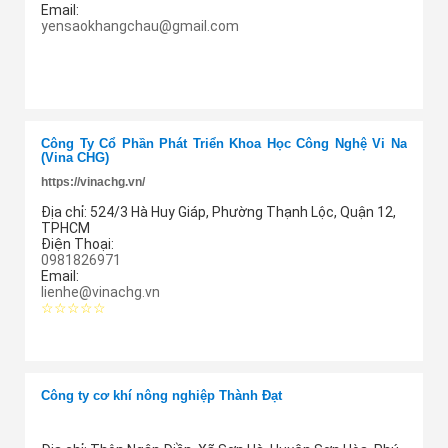
Email:
yensaokhangchau@gmail.com
Thêm cung ứng
Công Ty Cổ Phần Phát Triển Khoa Học Công Nghệ Vi Na
(Vina CHG)
https://vinachg.vn/
Địa chỉ:
524/3 Hà Huy Giáp, Phường Thạnh Lộc, Quận 12,
TPHCM
Điện Thoại:
0981826971
Email:
lienhe@vinachg.vn
☆☆☆☆☆
Thêm cung ứng
Công ty cơ khí nông nghiệp Thành Đạt