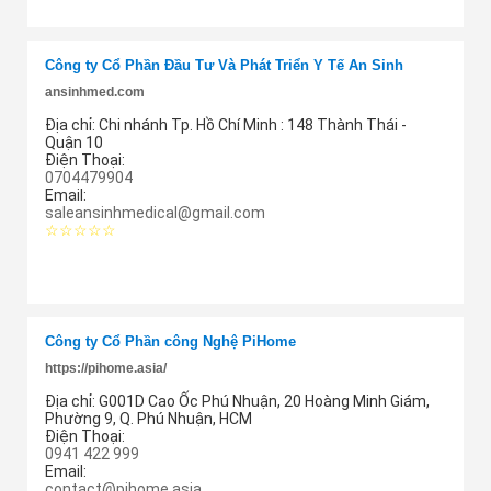
Thêm cung ứng
Công ty Cổ Phần Đầu Tư Và Phát Triển Y Tế An Sinh
ansinhmed.com
Địa chỉ:
Chi nhánh Tp. Hồ Chí Minh : 148 Thành Thái -
Quận 10
Điện Thoại:
0704479904
Email:
saleansinhmedical@gmail.com
☆☆☆☆☆
Thêm cung ứng
Công ty Cổ Phần công Nghệ PiHome
https://pihome.asia/
Địa chỉ:
G001D Cao Ốc Phú Nhuận, 20 Hoàng Minh Giám,
Phường 9, Q. Phú Nhuận, HCM
Điện Thoại:
0941 422 999
Email:
contact@pihome.asia