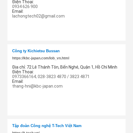
Điện Thoại:
0934 626 900
Email:
lachongtech02@gmail.com
Thêm cung ứng
Công ty Kichietsu Bussan
https://kbc-japan.com/lob_vn.html
Địa chỉ:
72 Lê Thánh Tôn, Bến Nghé, Quận 1, Hồ Chí Minh
Điện Thoại:
0973366164; 028-3823 4870 / 3823 4871
Email:
thang-hni@kbc-japan.com
Thêm cung ứng
Tập đoàn Công nghệ T-Tech Việt Nam
https://t-tech.vn/