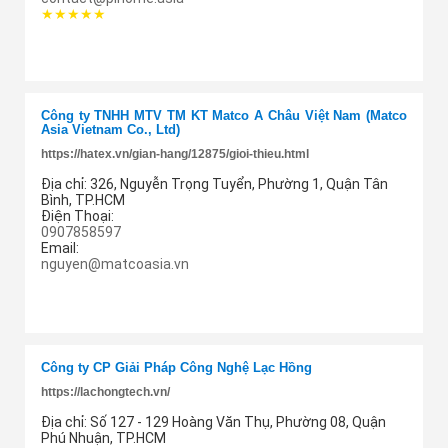
★★★★★
Thêm cung ứng
Công ty TNHH MTV TM KT Matco Á Châu Việt Nam (Matco
Asia Vietnam Co., Ltd)
https://hatex.vn/gian-hang/12875/gioi-thieu.html
Địa chỉ:
326, Nguyễn Trọng Tuyển, Phường 1, Quận Tân
Bình, TP.HCM
Điện Thoại:
0907858597
Email:
nguyen@matcoasia.vn
Thêm cung ứng
Công ty CP Giải Pháp Công Nghệ Lạc Hồng
https://lachongtech.vn/
Địa chỉ:
Số 127 - 129 Hoàng Văn Thụ, Phường 08, Quận
Phú Nhuận, TP.HCM