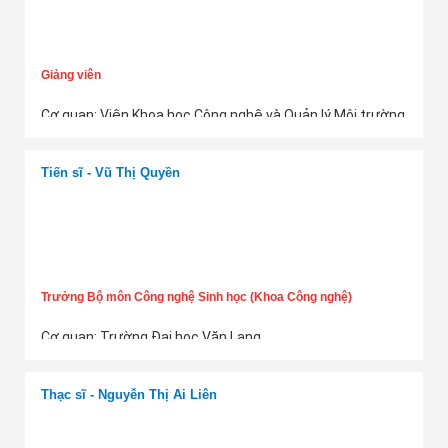
Giảng viên
Cơ quan: Viện Khoa học Công nghệ và Quản lý Môi trường
- Đại học Công nghiệp TP.HCM
Thêm tư vấn
Điện thoại:
Thông tin ẩn
Email:
Thông tin ẩn
Tiến sĩ - Vũ Thị Quyền
☆☆☆☆☆
Trưởng Bộ môn Công nghệ Sinh học (Khoa Công nghệ)
Cơ quan: Trường Đại học Văn Lang
Điện thoại:
Thông tin ẩn
Thêm tư vấn
Email:
Thông tin ẩn
Thạc sĩ - Nguyễn Thị Ái Liên
★★☆☆☆