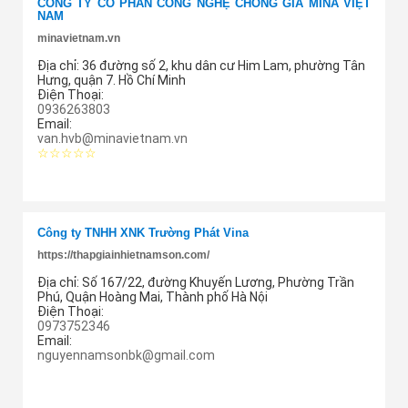
CÔNG TY CỔ PHẦN CÔNG NGHỆ CHỐNG GIẢ MINA VIỆT
NAM
minavietnam.vn
Địa chỉ:
36 đường số 2, khu dân cư Him Lam, phường Tân
Hưng, quận 7. Hồ Chí Minh
Điện Thoại:
0936263803
Email:
van.hvb@minavietnam.vn
☆☆☆☆☆
Thêm cung ứng
Công ty TNHH XNK Trường Phát Vina
https://thapgiainhietnamson.com/
Địa chỉ:
Số 167/22, đường Khuyến Lương, Phường Trần
Phú, Quận Hoàng Mai, Thành phố Hà Nội
Điện Thoại:
0973752346
Email:
nguyennamsonbk@gmail.com