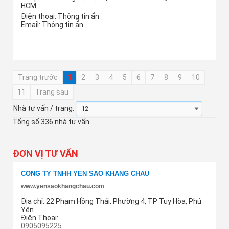
HCM
Điện thoại:
Thông tin ẩn
Email:
Thông tin ẩn
Thêm tư vấn
Trang trước
1
2
3
4
5
6
7
8
9
10
11
Trang sau
Nhà tư vấn / trang:
Tổng số 336 nhà tư vấn
ĐƠN VỊ TƯ VẤN
CÔNG TY TNHH YẾN SÀO KHANG CHÂU
www.yensaokhangchau.com
Địa chỉ:
22 Phạm Hồng Thái, Phường 4, TP Tuy Hòa, Phú
Yên
Điện Thoại:
0905095225