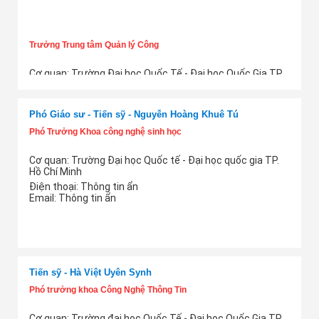
Trưởng Trung tâm Quản lý Công
Cơ quan: Trường Đại học Quốc Tế - Đại học Quốc Gia TP.
HCM
Thêm tư vấn
Điện thoại:
Thông tin ẩn
Email:
Thông tin ẩn
Phó Giáo sư - Tiến sỹ - Nguyễn Hoàng Khuê Tú
Phó Trưởng Khoa công nghệ sinh học
Cơ quan: Trường Đại học Quốc tế - Đại học quốc gia TP.
Hồ Chí Minh
Điện thoại:
Thông tin ẩn
Email:
Thông tin ẩn
Thêm tư vấn
Tiến sỹ - Hà Việt Uyên Synh
Phó trưởng khoa Công Nghệ Thông Tin
Cơ quan: Trường đại học Quốc Tế - Đại học Quốc Gia TP.