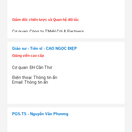
Giám đốc chiến lược và Quan hệ đối tác
Cơ quan: Công ty TNHH Citi & Partners
Điện thoại:
Thông tin ẩn
Thêm tư vấn
Email:
Thông tin ẩn
Giáo sư - Tiến sĩ - CAO NGỌC ĐIỆP
Giảng viên cao cấp
Cơ quan: ĐH Cần Thơ
Điện thoại:
Thông tin ẩn
Email:
Thông tin ẩn
Thêm tư vấn
PGS.TS - Nguyễn Văn Phương