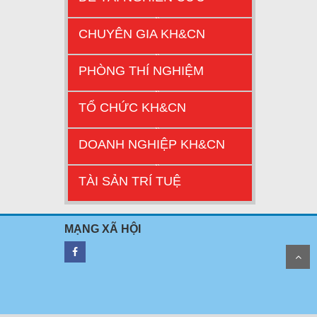
CHUYÊN GIA KH&CN
PHÒNG THÍ NGHIỆM
TỔ CHỨC KH&CN
DOANH NGHIỆP KH&CN
TÀI SẢN TRÍ TUỆ
MẠNG XÃ HỘI