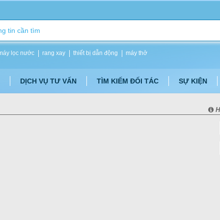
máy lọc nước
rang xay
thiết bị dẫn động
máy thở
DỊCH VỤ TƯ VẤN
TÌM KIẾM ĐỐI TÁC
SỰ KIỆN
H