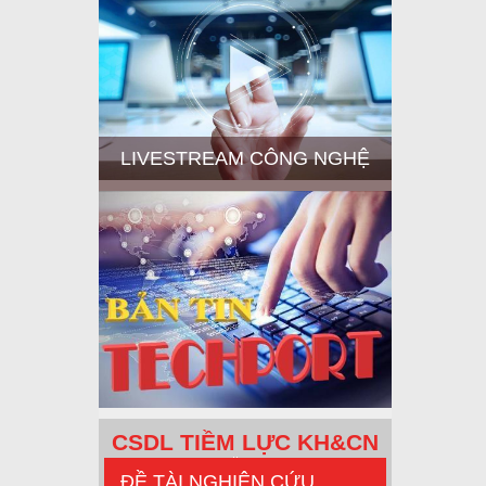
LIVESTREAM CÔNG NGHỆ
CSDL TIỀM LỰC KH&CN
s
ĐỀ TÀI NGHIÊN CỨU