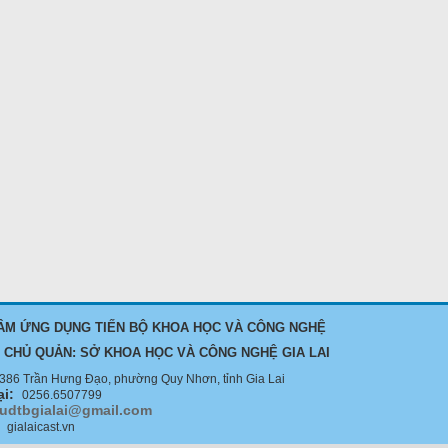
ÂM ỨNG DỤNG TIẾN BỘ KHOA HỌC VÀ CÔNG NGHỆ
 CHỦ QUẢN: SỞ KHOA HỌC VÀ CÔNG NGHỆ GIA LAI
386 Trần Hưng Đạo, phường Quy Nhơn, tỉnh Gia Lai
ại:
0256.6507799
tudtbgialai@gmail.com
:
gialaicast.vn