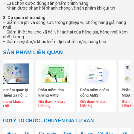
– Lựa chọn được đúng sản phẩm chính hãng
– Nhận được phản hồi nhanh chóng về sản phẩm khi gửi tin
3. Cơ quan chức năng
– Giảm chi phí và công sức trong nghiệp vụ chống hàng giả, hàng
nhái
– Giảm thiệt hại cho xã hội về tác hại của hàng giả, hàng nhái kém
chất lượng.
– Giảm nhẹ được khâu kiểm định chất lượng hàng hóa
SẢN PHẨM LIÊN QUAN
hần mềm quản lý
Phần mềm tính
Phần mềm chấm
Phần m
ảo hiểm xã hội
lương AMIS
công AMIS
MISA 
MIS
☆☆☆
iá tham khảo :
☆☆☆☆☆
Giá tham khảo :
☆☆☆☆☆
Giá tham khảo :
☆☆☆☆
Giá th
iên hệ
Liên hệ
Liên hệ
Liên hệ
GỢI Ý TỔ CHỨC - CHUYÊN GIA TƯ VẤN
ử nhân - Tô
Cử nhân - Thái
Kỹ sư - Vũ Văn
Kỹ s