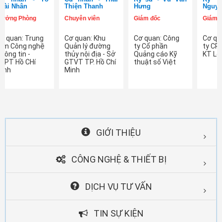
oài Nhân
Thiện Thanh
Hưng
Nguyễ
rưởng Phòng
Điện
Chuyên viên
Điện
Giám đốc
Điện
Giám 
thoại:
thoại:
thoại:
Đăng
Đăng
Đăng
ơ quan: Trung
Cơ quan: Khu
Cơ quan: Công
Cơ qu
nhập
nhập
nhập
âm Công nghệ
Quản lý đường
ty Cổ phần
ty CP
Email:
Email:
Email:
hông tin -
thủy nội địa - Sở
Quảng cáo Kỹ
KT Lo
Đăng
Đăng
Đăng
NPT Hồ CHí
GTVT TP. Hồ Chí
thuật số Việt
nhập
nhập
nhập
inh
Minh
Thêm tư vấn
Thêm tư vấn
Thêm tư vấn
GIỚI THIỆU
CÔNG NGHỆ & THIẾT BỊ
DỊCH VỤ TƯ VẤN
TIN SỰ KIỆN