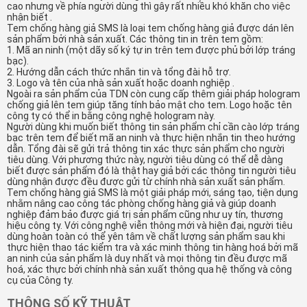
cao nhưng về phía người dùng thì gây rất nhiều khó khăn cho việc
nhận biết .
Tem chống hàng giả SMS là loại tem chống hàng giả được dán lên
sản phẩm bởi nhà sản xuất. Các thông tin in trên tem gồm:
1. Mã an ninh (một dãy số ký tự in trên tem được phủ bởi lớp tráng
bạc).
2. Hướng dẫn cách thức nhắn tin và tổng đài hỗ trợ.
3. Logo và tên của nhà sản xuất hoặc doanh nghiệp .
Ngoài ra sản phẩm của TDN còn cung cấp thêm giải pháp hologram
chống giả lên tem giúp tăng tính bảo mật cho tem. Logo hoặc tên
công ty có thể in bằng công nghệ hologram này.
Người dùng khi muốn biết thông tin sản phẩm chỉ cần cào lớp tráng
bạc trên tem để biết mã an ninh và thực hiện nhắn tin theo hướng
dẫn. Tổng đài sẽ gửi trả thông tin xác thực sản phẩm cho người
tiêu dùng. Với phương thức này, người tiêu dùng có thể dễ dàng
biết được sản phẩm đó là thật hay giả bởi các thông tin người tiêu
dùng nhận được đều được gửi từ chính nhà sản xuất sản phẩm.
Tem chống hàng giả SMS là một giải pháp mới, sáng tạo, tiện dụng
nhằm nâng cao công tác phòng chống hàng giả và giúp doanh
nghiệp đảm bảo được giá trị sản phẩm cũng như uy tín, thương
hiệu công ty. Với công nghệ viễn thông mới và hiện đại, người tiêu
dùng hoàn toàn có thể yên tâm về chất lượng sản phẩm sau khi
thực hiện thao tác kiểm tra và xác minh thông tin hàng hoá bởi mã
an ninh của sản phẩm là duy nhất và mọi thông tin đều được mã
hoá, xác thực bởi chính nhà sản xuất thông qua hệ thống và công
cụ của Công ty.
THÔNG SỐ KỸ THUẬT